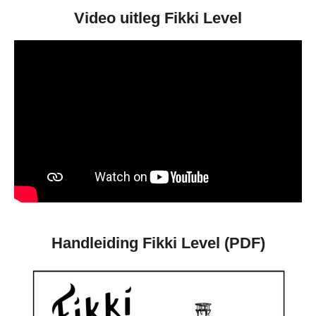
n
e
n
Video uitleg Fikki Level
Handleiding Fikki Level (PDF)