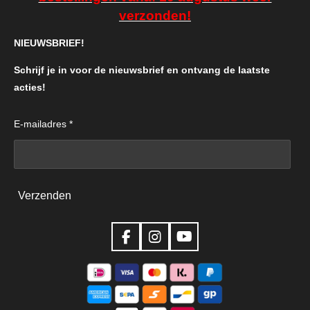
verzonden!
NIEUWSBRIEF!
Schrijf je in voor de nieuwsbrief en ontvang de laatste
acties!
E-mailadres *
Verzenden
F
I
Y
a
n
o
c
s
u
e
t
T
b
a
u
o
g
b