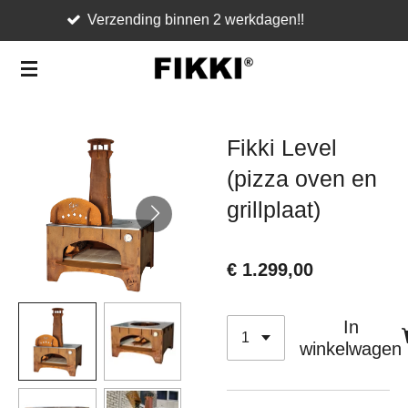
Geen verzendkosten in Nederland en België!!
Ga
direct
naar
de
hoofdinhoud
Fikki Level
(pizza oven en
grillplaat)
€ 1.299,00
In
winkelwagen