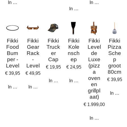
In winkelwagen
In winkelwagen
In winkelwagen
Fikki
Fikki
Fikki
Fikki
Fikki
Fikki
Food
Gear
Truck
Kole
Level
Pizza
Bum
Rack
er
nsch
de
Sche
per -
-
Cap
ep
Luxe
p
Level
Level
(pizz
groot
€ 19,95
€ 24,95
a
80cm
€ 39,95
€ 49,95
oven
€ 39,95
In winkelwagen
In winkelwagen
en
In winkelwagen
In winkelwagen
grillpl
In wink
aat)
€ 1.999,00
In winkelwagen