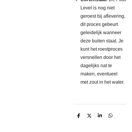
Level is nog niet
geroest bij aflevering,
dit proces gebeurt
geleidelijk wanneer
deze buiten staat. Je
kunt het roestproces
versnellen door het
dagelijks nat te
maken, eventueel
met zout in het water.
D
D
S
D
e
e
h
e
l
e
a
l
e
l
r
e