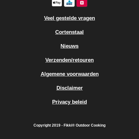
o
r
e
k
a
m
Veel gestelde vragen
Cortenstaal
Nieuws
Verzenden/retouren
Algemene voorwaarden
Disclaimer
Privacy beleid
Copyright 2019 - Fikki® Outdoor Cooking