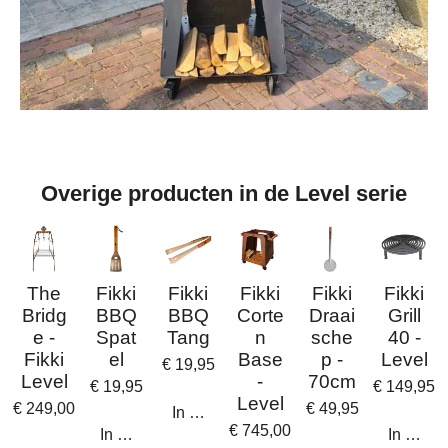
Overige producten in de Level serie
The
Fikki
Fikki
Fikki
Fikki
Fikki
Bridg
BBQ
BBQ
Corte
Draai
Grill
e -
Spat
Tang
n
sche
40 -
Fikki
el
Base
p -
Level
€ 19,95
Level
-
70cm
€ 19,95
€ 149,95
Level
€ 249,00
€ 49,95
In winkelwagen
€ 745,00
In winkelwagen
In wink