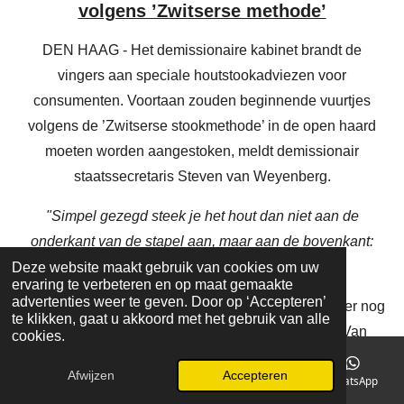
volgens ’Zwitserse methode’
DEN HAAG - Het demissionaire kabinet brandt de
vingers aan speciale houtstookadviezen voor
consumenten. Voortaan zouden beginnende vuurtjes
volgens de ’Zwitserse stookmethode’ in de open haard
moeten worden aangestoken, meldt demissionair
staatssecretaris Steven van Weyenberg.
"Simpel gezegd steek je het hout dan niet aan de
onderkant van de stapel aan, maar aan de bovenkant:
omgekeerd houtstoken dus."
Deze website maakt gebruik van cookies om uw
ervaring te verbeteren en op maat gemaakte
advertenties weer te geven. Door op ‘Accepteren’
Hoewel het vanuit klimaatoogpunt volgens de D66’er nog
te klikken, gaat u akkoord met het gebruik van alle
beter is om helemaal geen hout te stoken, komt Van
cookies.
Weyenberg wel met tips om zo duurzaam mogelijk hout te
Afwijzen
Accepteren
E-mailadres
Telefoonnummer
Instagram
WhatsApp
verbanden. De Partij voor de Dieren wees de