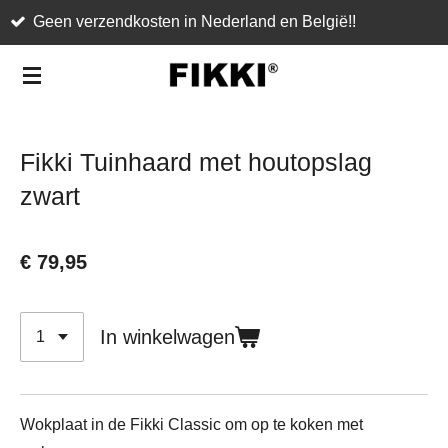
land en België!!
Showroom Fikki in midden
Ga
direct
naar
de
hoofdinhoud
Fikki Tuinhaard met houtopslag
zwart
€ 79,95
In winkelwagen
Wokplaat in de Fikki Classic om op te koken met